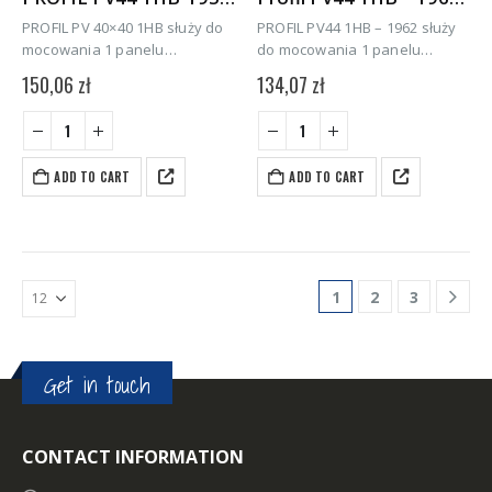
PROFIL PV 40×40 1HB służy do
PROFIL PV44 1HB – 1962 służy
mocowania 1 panelu
do mocowania 1 panelu
fotowoltaicznego w pozycji
fotowoltaicznego o
150,06
zł
134,07
zł
poziomej (1- na 1 panel, H-
zwiększonym rozmiarze jak
poziomo, B- bazowy). Jest
np. SERAPHIM 505 W w pozycji
przeznaczony do systemów
poziomej (1- na 1 panel, H-
mocowania na dachu skośnym
poziomo, B- bazowy)….
ADD TO CART
ADD TO CART
krytym…
1
2
3
Get in touch
CONTACT INFORMATION