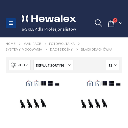
0
HOME
MAIN PAGE
FOTOWOLTAIKA
SYSTEMY MOCOWANIA
DACH SKOŚNY
BLACHODACHÓWKA
FILTER