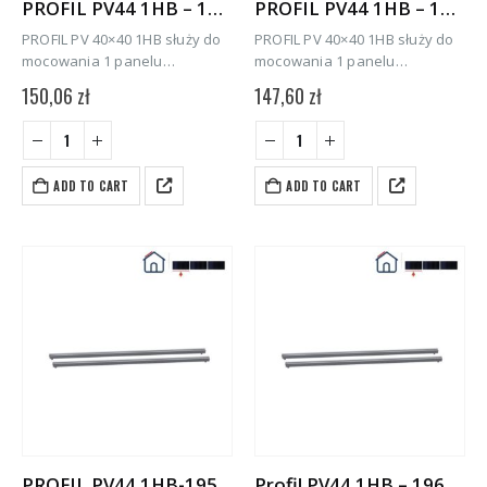
PROFIL PV44 1HB – 1762 (2 SZT)
PROFIL PV44 1HB – 1722 (2 SZT)
PROFIL PV 40×40 1HB służy do
PROFIL PV 40×40 1HB służy do
mocowania 1 panelu
mocowania 1 panelu
fotowoltaicznego w pozycji
fotowoltaicznego w pozycji
150,06
zł
147,60
zł
poziomej (1- na 1 panel, H-
poziomej (1- na 1 panel, H-
poziomo, B- bazowy). Jest
poziomo, B- bazowy). Jest
przeznaczony do systemów
przeznaczony do systemów
mocowania na dachu skośnym
mocowania na dachu skośnym
ADD TO CART
ADD TO CART
krytym…
krytym…
PROFIL PV44 1HB-1953 (2 SZT)
Profil PV44 1HB – 1962 (2 szt.)