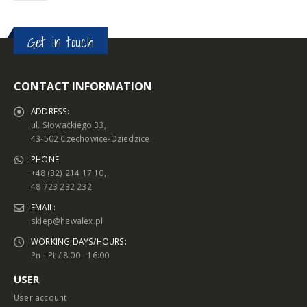
Get in touch
CONTACT INFORMATION
ADDRESS:
ul. Słowackiego 33,
43-502 Czechowice-Dziedzice
PHONE:
+48 (32) 214 17 10,
48 723 232 232
EMAIL:
sklep@hewalex.pl
WORKING DAYS/HOURS:
Pn - Pt / 8:00 - 16:00
USER
User account