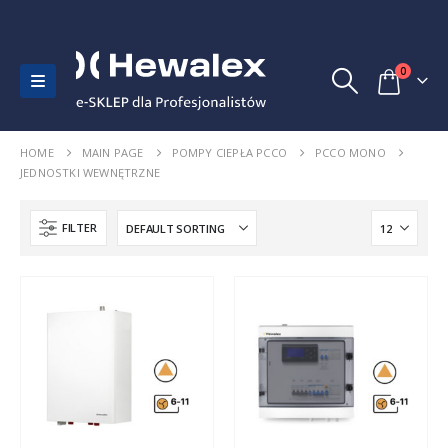
0
HOME
MAIN PAGE
POMPY CIEPŁA PCCO
PCCO MONO
JEDNOSTKI WEWNĘTRZNE
FILTER