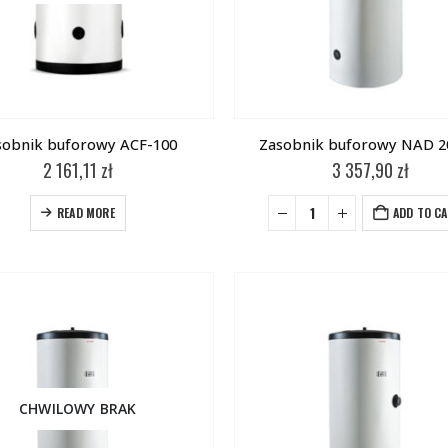
sobnik buforowy ACF-100
Zasobnik buforowy NAD 2
2 161,11
zł
3 357,90
zł
READ MORE
ADD TO C
CHWILOWY BRAK