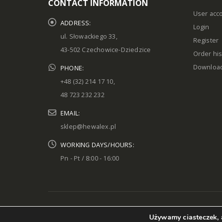
CONTACT INFORMATION
User acc
ADDRESS:
Login
ul. Słowackiego 33,
Register
43-502 Czechowice-Dziedzice
Order his
Downloa
PHONE:
+48 (32) 214 17 10,
48 723 232 232
EMAIL:
sklep@hewalex.pl
WORKING DAYS/HOURS:
Pn - Pt / 8:00 - 16:00
© Hewalex 2023. Wszystkie prawa zastrzeżone
Używamy ciasteczek, a