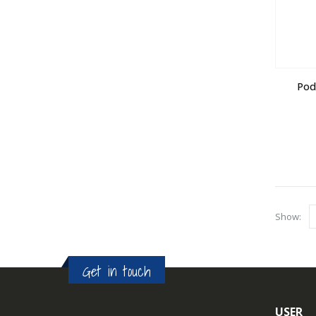
Pod
Show:
Get in touch
USER