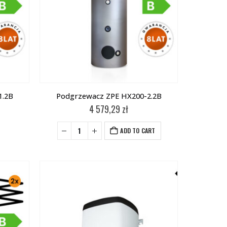
1.2B
Podgrzewacz ZPE HX200-2.2B
4 579,29
zł
ADD TO CART