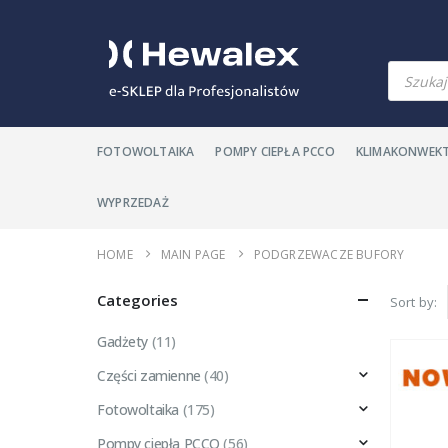
Products
search
FOTOWOLTAIKA
POMPY CIEPŁA PCCO
KLIMAKONWEK
WYPRZEDAŻ
HOME
MAIN PAGE
PODGRZEWACZE BUFORY
Categories
Sort by:
Gadżety
(11)
Części zamienne
(40)
Fotowoltaika
(175)
Pompy ciepła PCCO
(56)