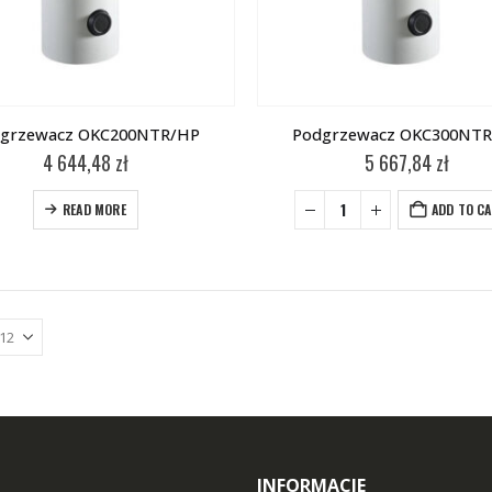
grzewacz OKC200NTR/HP
Podgrzewacz OKC300NT
4 644,48
zł
5 667,84
zł
READ MORE
ADD TO C
INFORMACJE