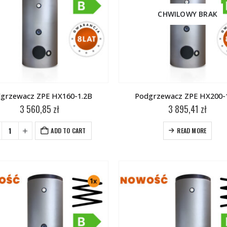
CHWILOWY BRAK
grzewacz ZPE HX160-1.2B
Podgrzewacz ZPE HX200-
3 560,85
zł
3 895,41
zł
ADD TO CART
READ MORE