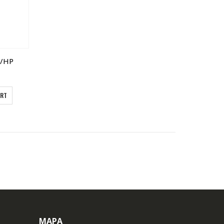
R/HP
ART
MAPA