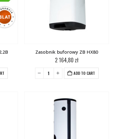
2.2B
Zasobnik buforowy ZB HX80
2 164,80
zł
ART
ADD TO CART