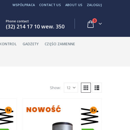
WSPÓŁPRACA
CONTACT US
ABOUT US
ZALOGUJ
0
Phone contact
(32) 214 17 10 wew. 350
EKONTROL
GADŻETY
CZĘŚCI ZAMIENNE
Show: