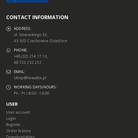
CONTACT INFORMATION
ADDRESS:
ul. Słowackiego 33,
43-502 Czechowice-Dziedzice
PHONE:
+48 (32) 214 17 10,
48 723 232 232
EMAIL:
sklep@hewalex.pl
WORKING DAYS/HOURS:
Pn - Pt / 8:00 - 16:00
USER
User account
Login
Register
Order history
Downloadables