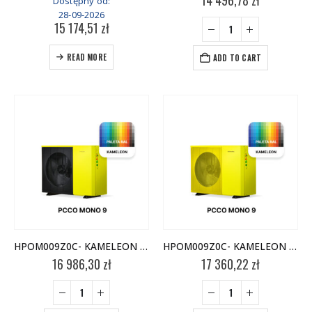
14 496,78
zł
Dostępny od:
28-09-2026
15 174,51
zł
READ MORE
ADD TO CART
HPOM009Z0C- KAMELEON WARIANT 1 – jednostka zewnętrzna
HPOM009Z0C- KAMELEON WARIANT 2 – jednostka zewnętrzna
16 986,30
zł
17 360,22
zł