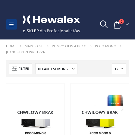
0
HOME
MAIN PAGE
POMPY CIEPŁA PCCO
PCCO MONO
JEDNOSTKI ZEWNĘTRZNE
FILTER
CHWILOWY BRAK
CHWILOWY BRAK