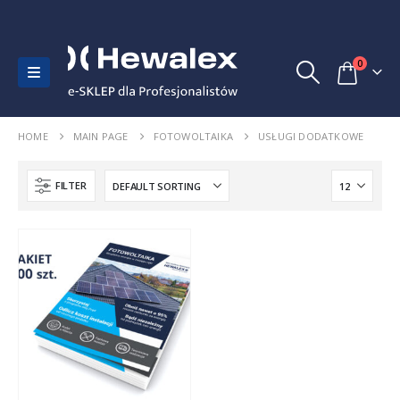
0
HOME
MAIN PAGE
FOTOWOLTAIKA
USŁUGI DODATKOWE
FILTER