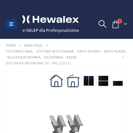
0
HOME
MAIN PAGE
FOTOWOLTAIKA
,
SYSTEMY MOCOWANIA
,
DACH SKOŚNY
,
DACH PŁASKI
,
BLACHODACHÓWKA
,
DACHÓWKA
,
RĄBEK
DOCISK PV ŚRODKOWY 35 – KPL (2 SZT)