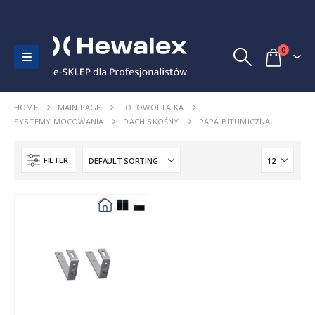
0
HOME
MAIN PAGE
FOTOWOLTAIKA
SYSTEMY MOCOWANIA
DACH SKOŚNY
PAPA BITUMICZNA
FILTER