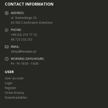
CONTACT INFORMATION
ADDRESS:
ul. Słowackiego 33,
43-502 Czechowice-Dziedzice
PHONE:
+48 (32) 214 17 10,
48 723 232 232
EMAIL:
sklep@hewalex.pl
WORKING DAYS/HOURS:
Pn - Pt / 8:00 - 16:00
USER
User account
Login
Register
Order history
Downloadables