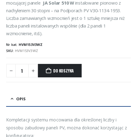
mocującej panele
JA Solar 510 W
instalowane pionowo z
nachyleniem 30 stopni – na Podporach PV V30-1134-1953.
Liczba zamawianych wzmocnień jest o 1 sztukę mniejsza niż
liczba paneli instalowanych wspólnie (dla 2 paneli 1
wzmocnienie, itd.).
Nr kat.
HVM153V3WZ
SKU:
HVM153V3WZ
DO KOSZYKA
OPIS
Kompletacji systemu mocowania dla określonej liczby i
sposobu zabudowy paneli PV, można dokonać korzystając z
konfiguratora: