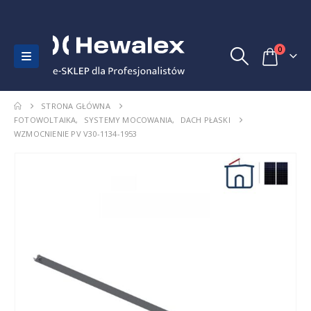
0
STRONA GŁÓWNA
FOTOWOLTAIKA
,
SYSTEMY MOCOWANIA
,
DACH PŁASKI
WZMOCNIENIE PV V30-1134-1953