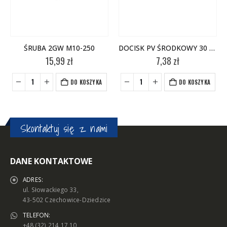
ŚRUBA 2GW M10-250
DOCISK PV ŚRODKOWY 30 CZARNY – KPL (2 SZT)
15,99
zł
7,38
zł
+
-
+
DO KOSZYKA
DO KOSZYKA
Skontaktuj się z nami
DANE KONTAKTOWE
ADRES:
ul. Słowackiego 33,
43-502 Czechowice-Dziedzice
TELEFON:
+48 (32) 214 17 10,