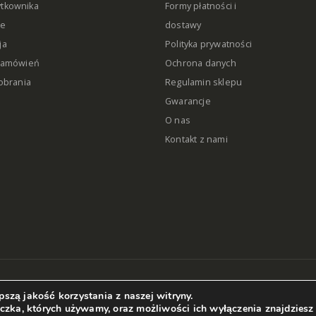
ytkownika
Formy płatności i
ie
dostawy
ja
Polityka prywatności
 zamówień
Ochrona danych
pobrania
Regulamin sklepu
Gwarancje
O nas
Kontakt z nami
szą jakość korzystania z naszej witryny.
eczka, których używamy, oraz możliwości ich wyłączenia znajdzies