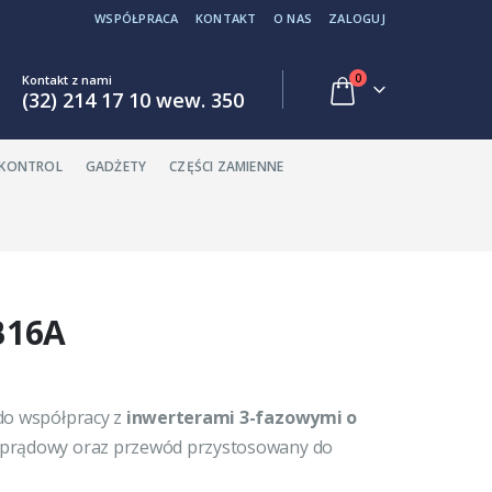
WSPÓŁPRACA
KONTAKT
O NAS
ZALOGUJ
0
Kontakt z nami
(32) 214 17 10 wew. 350
EKONTROL
GADŻETY
CZĘŚCI ZAMIENNE
B16A
 do współpracy z
inwerterami 3-fazowymi o
adprądowy oraz przewód przystosowany do