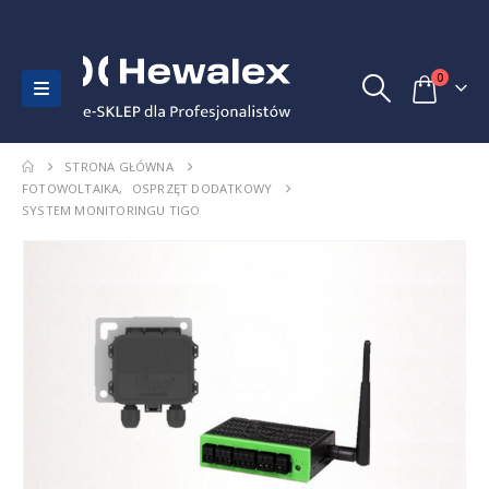
0
STRONA GŁÓWNA
FOTOWOLTAIKA
,
OSPRZĘT DODATKOWY
SYSTEM MONITORINGU TIGO