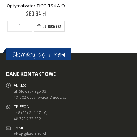
Optymalizator TIGO TS4-A-O
280,64
zł
DO KOSZYKA
Skontaktuj się z nami
DANE KONTAKTOWE
ADRES:
ul. Słowackiego 33,
43-502 Czechowice-Dziedzice
TELEFON:
+48 (32) 214 17 10,
48 723 232 232
EMAIL:
sklep@hewalex.pl