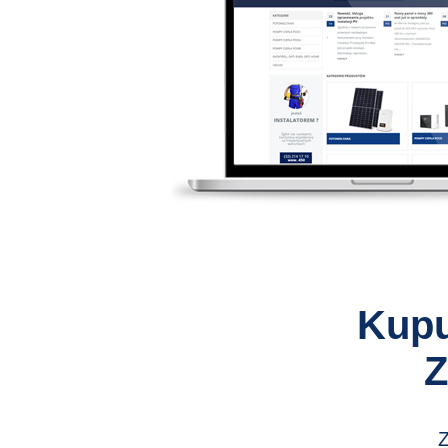
Kupu
Z
Z