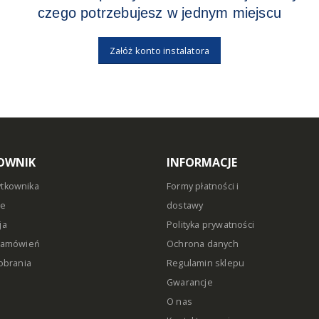
czego potrzebujesz w jednym miejscu
Załóż konto instalatora
OWNIK
INFORMACJE
ytkownika
Formy płatności i
ie
dostawy
ja
Polityka prywatności
 zamówień
Ochrona danych
pobrania
Regulamin sklepu
Gwarancje
O nas