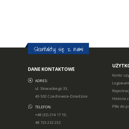
Skontaktuj się z nami
UŻYTK
DANE KONTAKTOWE
Konto uż
ADRES:
Logowan
ul. Słowackiego 33,
Rejestrac
43-502 Czechowice-Dziedzice
Historia
Pliki do 
TELEFON:
+48 (32) 214 17 10,
48 723 232 232