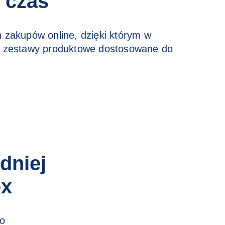
 czas
 zakupów online, dzięki którym w
z zestawy produktowe dostosowane do
dniej
ex
ko