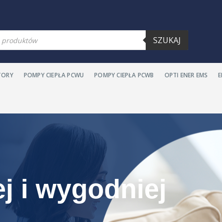
warka
SZUKAJ
ów
TORY
POMPY CIEPŁA PCWU
POMPY CIEPŁA PCWB
OPTI ENER EMS
j i wygodniej