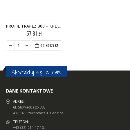
PROFIL TRAPEZ 300 – KPL (2 SZT)
57,81
zł
DO KOSZYKA
Skontaktuj się z nami
DANE KONTAKTOWE
ADRES:
ul. Słowackiego 33,
43-502 Czechowice-Dziedzice
TELEFON:
+48 (32) 214 17 10,