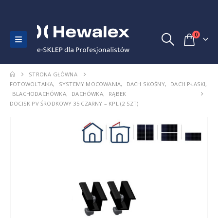
0
STRONA GŁÓWNA
FOTOWOLTAIKA
,
SYSTEMY MOCOWANIA
,
DACH SKOŚNY
,
DACH PŁASKI
,
BLACHODACHÓWKA
,
DACHÓWKA
,
RĄBEK
DOCISK PV ŚRODKOWY 35 CZARNY – KPL (2 SZT)