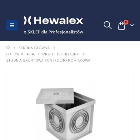
0
STRONA GŁÓWNA
FOTOWOLTAIKA
,
OSPRZĘT ELEKTRYCZNY
STUDNIA GRUNTOWA KONTROLNO-POMIAROWA