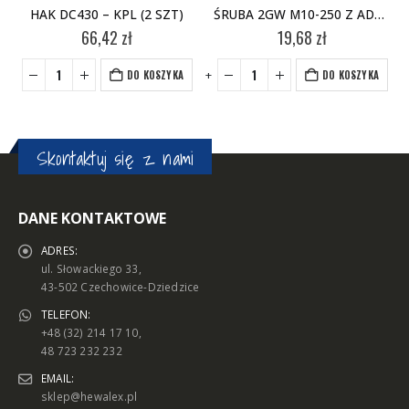
HAK DC430 – KPL (2 SZT)
ŚRUBA 2GW M10-250 Z ADAPTEREM
66,42
zł
19,68
zł
-
+
-
+
DO KOSZYKA
DO KOSZYKA
Skontaktuj się z nami
DANE KONTAKTOWE
ADRES:
ul. Słowackiego 33,
43-502 Czechowice-Dziedzice
TELEFON:
+48 (32) 214 17 10,
48 723 232 232
EMAIL:
sklep@hewalex.pl