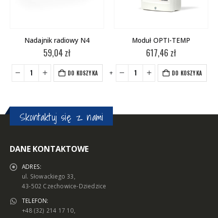
Nadajnik radiowy N4
Moduł OPTI-TEMP
59,04
zł
617,46
zł
+
-
+
-
+
DO KOSZYKA
DO KOSZYKA
Skontaktuj się z nami
DANE KONTAKTOWE
ADRES:
ul. Słowackiego 33,
43-502 Czechowice-Dziedzice
TELEFON:
+48 (32) 214 17 10,