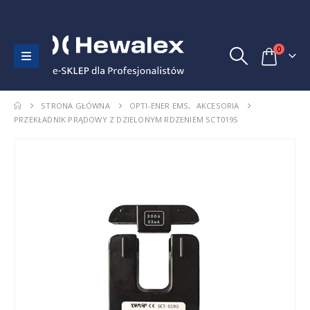
0
STRONA GŁÓWNA
OPTI-ENER EMS
,
AKCESORIA
PRZEKŁADNIK PRĄDOWY Z DZIELONYM RDZENIEM SCT019S