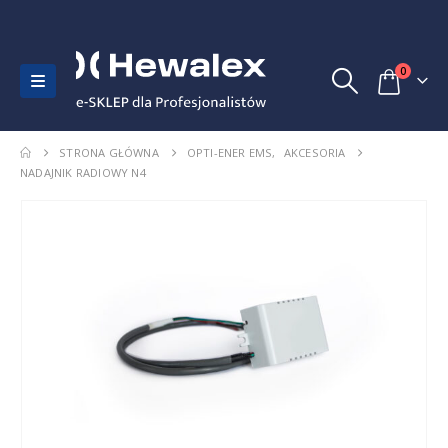
0
STRONA GŁÓWNA
OPTI-ENER EMS
,
AKCESORIA
NADAJNIK RADIOWY N4