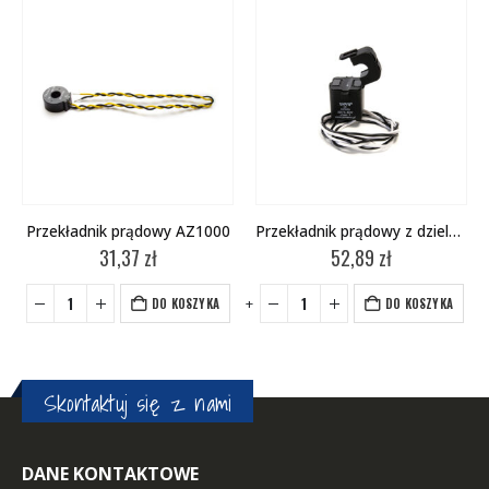
Przekładnik prądowy AZ1000
Przekładnik prądowy z dzielonym rdzeniem SCT010
31,37
zł
52,89
zł
+
-
+
-
+
DO KOSZYKA
DO KOSZYKA
Skontaktuj się z nami
DANE KONTAKTOWE