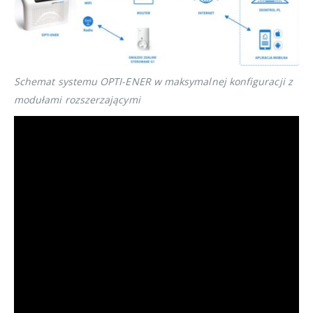
Schemat systemu OPTI-ENER w maksymalnej konfiguracji z
modułami rozszerzającymi