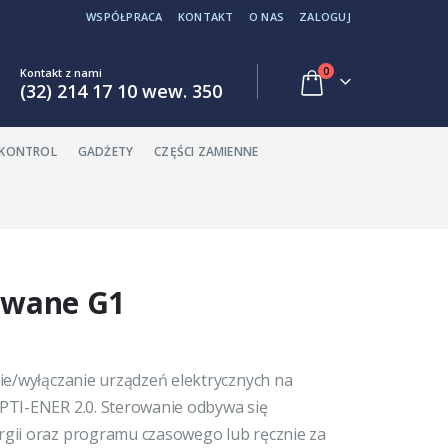
WSPÓŁPRACA
KONTAKT
O NAS
ZALOGUJ
0
Kontakt z nami
(32) 214 17 10 wew. 350
EKONTROL
GADŻETY
CZĘŚCI ZAMIENNE
rowane G1
ie/wyłączanie urządzeń elektrycznych na
PTI-ENER 2.0. Sterowanie odbywa się
gii oraz programu czasowego lub ręcznie za