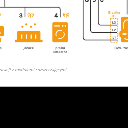
racji z modułami rozszerzającymi