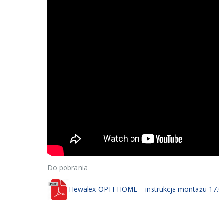
Do pobrania:
Hewalex OPTI-HOME – instrukcja montażu 17.