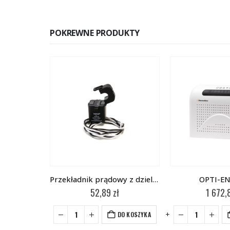
POKREWNE PRODUKTY
 H.034
Przekładnik prądowy z dzielonym rdzeniem SCT010
OPTI-EN
zł
52,89
zł
1 672,
-
+
-
+
DO KOSZYKA
DO KOSZYKA