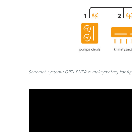
Schemat systemu OPTI-ENER w maksymalnej konfigu