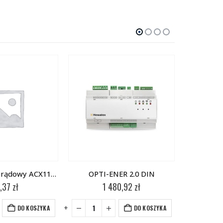
CHW
Przekładnik prądowy ACX1150
OPTI-ENER 2.0 DIN
,37
zł
1 480,92
zł
-
+
DO KOSZYKA
DO KOSZYKA