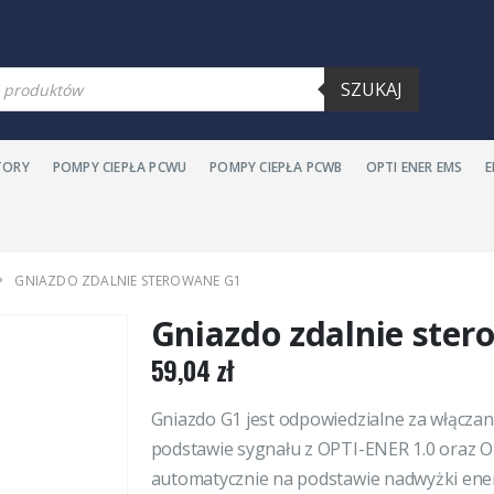
warka
SZUKAJ
ów
TORY
POMPY CIEPŁA PCWU
POMPY CIEPŁA PCWB
OPTI ENER EMS
GNIAZDO ZDALNIE STEROWANE G1
Gniazdo zdalnie ste
59,04
zł
Gniazdo G1 jest odpowiedzialne za włączan
podstawie sygnału z OPTI-ENER 1.0 oraz O
automatycznie na podstawie nadwyżki ener