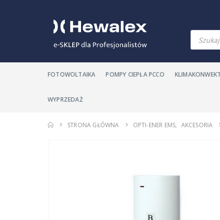
Wyszuki
produkt
FOTOWOLTAIKA
POMPY CIEPŁA PCCO
KLIMAKONWEK
WYPRZEDAŻ
STRONA GŁÓWNA
OPTI-ENER EMS
,
AKCESORIA