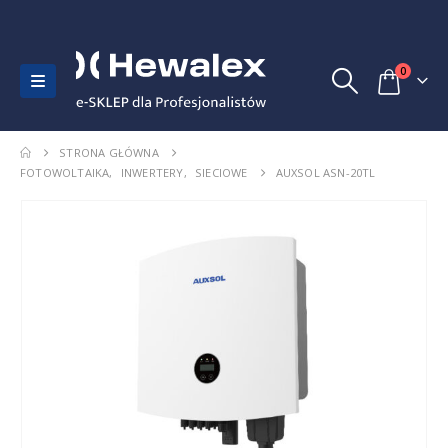
0
STRONA GŁÓWNA
FOTOWOLTAIKA
,
INWERTERY
,
SIECIOWE
AUXSOL ASN-20TL