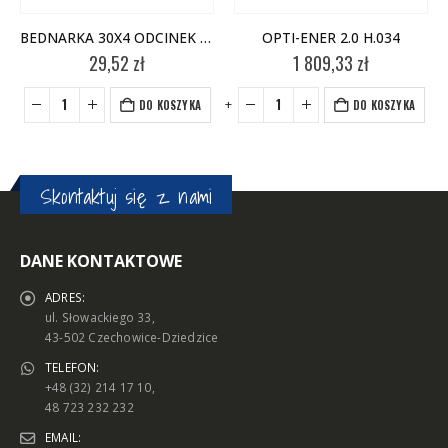
BEDNARKA 30X4 ODCINEK 1,5M
OPTI-ENER 2.0 H.034
29,52
zł
1 809,33
zł
-
+
-
+
DO KOSZYKA
DO KOSZYKA
Skontaktuj się z nami
DANE KONTAKTOWE
ADRES:
ul. Słowackiego 33,
43-502 Czechowice-Dziedzice
TELEFON:
+48 (32) 214 17 10,
48 723 232 232
EMAIL: