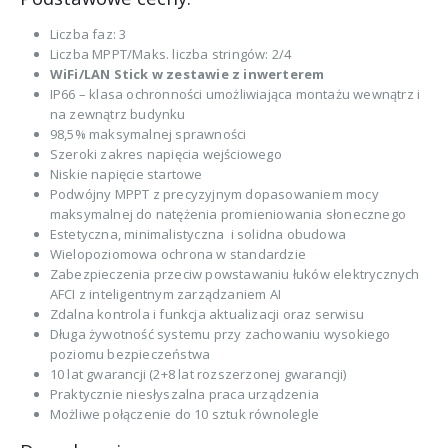
Liczba faz: 3
Liczba MPPT/Maks. liczba stringów: 2/4
WiFi/LAN Stick w zestawie z inwerterem
IP66 – klasa ochronności umożliwiająca montażu wewnątrz i
na zewnątrz budynku
98,5% maksymalnej sprawności
Szeroki zakres napięcia wejściowego
Niskie napięcie startowe
Podwójny MPPT z precyzyjnym dopasowaniem mocy
maksymalnej do natężenia promieniowania słonecznego
Estetyczna, minimalistyczna i solidna obudowa
Wielopoziomowa ochrona w standardzie
Zabezpieczenia przeciw powstawaniu łuków elektrycznych
AFCI z inteligentnym zarządzaniem AI
Zdalna kontrola i funkcja aktualizacji oraz serwisu
Długa żywotność systemu przy zachowaniu wysokiego
poziomu bezpieczeństwa
10 lat gwarancji (2+8 lat rozszerzonej gwarancji)
Praktycznie niesłyszalna praca urządzenia
Możliwe połączenie do 10 sztuk równolegle