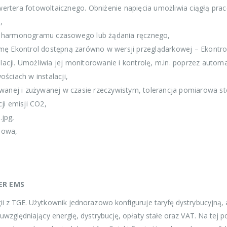
era fotowoltaicznego. Obniżenie napięcia umożliwia ciągłą pracę fa
,
e harmonogramu czasowego lub żądania ręcznego,
 Ekontrol dostępną zarówno w wersji przeglądarkowej – Ekontrol.p
alacji. Umożliwia jej monitorowanie i kontrolę, m.in. poprzez auto
ściach w instalacji,
wanej i zużywanej w czasie rzeczywistym, tolerancja pomiarowa st
ji emisji CO2,
.jpg,
dowa,
NER EMS
i z TGE. Użytkownik jednorazowo konfiguruje taryfę dystrybucyjną, 
 uwzględniający energię, dystrybucję, opłaty stałe oraz VAT. Na t