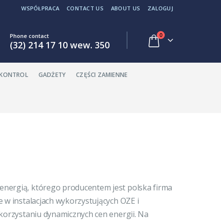
WSPÓŁPRACA
CONTACT US
ABOUT US
ZALOGUJ
0
Phone contact
(32) 214 17 10 wew. 350
EKONTROL
GADŻETY
CZĘŚCI ZAMIENNE
nergią, którego producentem jest polska firma
 w instalacjach wykorzystujących OZE i
ykorzystaniu dynamicznych cen energii. Na