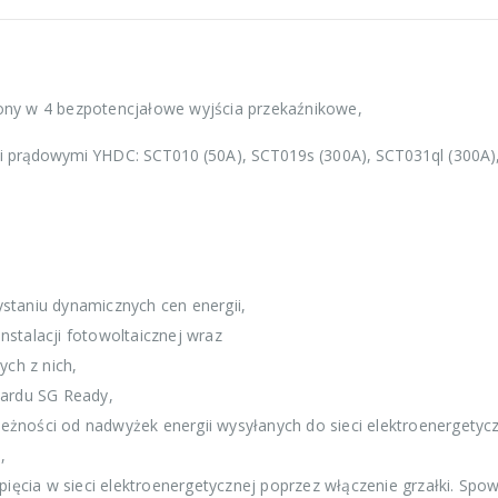
ny w 4 bezpotencjałowe wyjścia przekaźnikowe,
i prądowymi YHDC: SCT010 (50A), SCT019s (300A), SCT031ql (300A),
staniu dynamicznych cen energii,
stalacji fotowoltaicznej wraz
ych z nich,
dardu SG Ready,
eżności od nadwyżek energii wysyłanych do sieci elektroenergetyczne
,
ięcia w sieci elektroenergetycznej poprzez włączenie grzałki. Spow