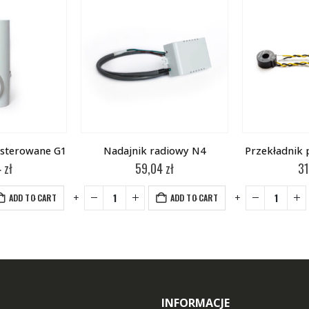
 sterowane G1
Nadajnik radiowy N4
Przekładnik
4
zł
59,04
zł
31
-
+
-
+
ADD TO CART
ADD TO CART
INFORMACJE