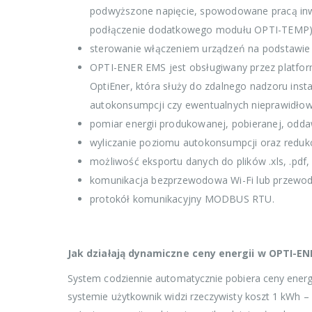
podwyższone napięcie, spowodowane pracą inwert
podłączenie dodatkowego modułu OPTI-TEMP)
sterowanie włączeniem urządzeń na podstawi
OPTI-ENER EMS jest obsługiwany przez platformę
OptiEner, która służy do zdalnego nadzoru inst
autokonsumpcji czy ewentualnych nieprawidłowo
pomiar energii produkowanej, pobieranej, odda
wyliczanie poziomu autokonsumpcji oraz redukc
możliwość eksportu danych do plików .xls, .pdf, 
komunikacja bezprzewodowa Wi-Fi lub przewo
protokół komunikacyjny MODBUS RTU.
Jak działają dynamiczne ceny energii w OPTI-E
System codziennie automatycznie pobiera ceny energi
systemie użytkownik widzi rzeczywisty koszt 1 kWh –