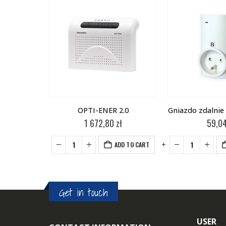
IN H.034
OPTI-ENER 2.0
Gniazdo zdalnie
zł
1 672,80
zł
59,0
-
+
-
+
DD TO CART
ADD TO CART
Get in touch
USER