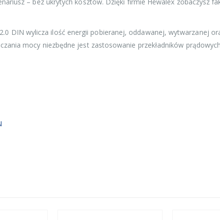
cenariusz – bez ukrytych kosztów. Dzięki firmie Hewalex zobaczysz 
 DIN wylicza ilość energii pobieranej, oddawanej, wytwarzanej ora
znaczania mocy niezbędne jest zastosowanie przekładników prądowych
N