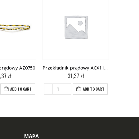
 prądowy AZ0750
Przekładnik prądowy ACX1150
Moduł
,37
zł
31,37
zł
-
+
ADD TO CART
ADD TO CART
MAPA