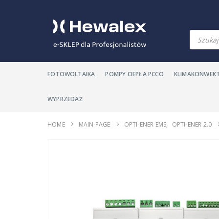
Products
search
FOTOWOLTAIKA
POMPY CIEPŁA PCCO
KLIMAKONWEK
WYPRZEDAŻ
HOME
MAIN PAGE
OPTI-ENER EMS
,
OPTI-ENER 2.0