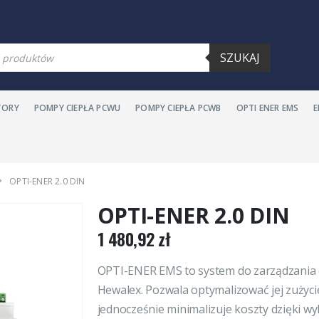
SZUKAJ
TORY
POMPY CIEPŁA PCWU
POMPY CIEPŁA PCWB
OPTI ENER EMS
OPTI-ENER 2.0 DIN
OPTI-ENER 2.0 DIN
1 480,92
zł
OPTI-ENER EMS to system do zarządzania e
Hewalex. Pozwala optymalizować jej zużycie
jednocześnie minimalizuje koszty dzięki w