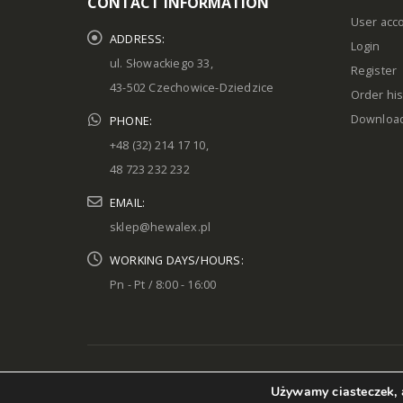
CONTACT INFORMATION
User acc
ADDRESS:
Login
ul. Słowackiego 33,
Register
43-502 Czechowice-Dziedzice
Order his
Downloa
PHONE:
+48 (32) 214 17 10,
48 723 232 232
EMAIL:
sklep@hewalex.pl
WORKING DAYS/HOURS:
Pn - Pt / 8:00 - 16:00
© Hewalex 2023. Wszystkie prawa zastrzeżone
Używamy ciasteczek, a