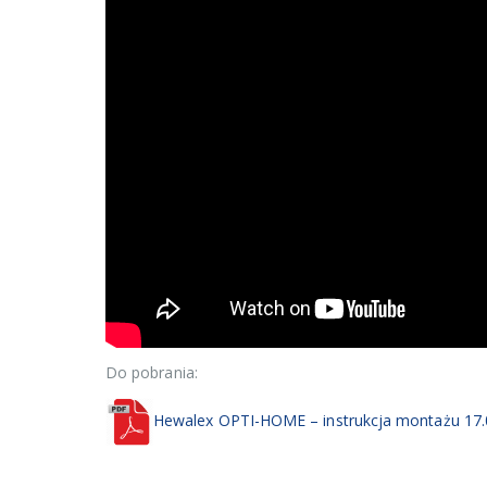
Do pobrania:
Hewalex OPTI-HOME – instrukcja montażu 17.