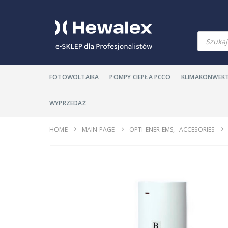
Products
search
FOTOWOLTAIKA
POMPY CIEPŁA PCCO
KLIMAKONWEK
WYPRZEDAŻ
HOME
MAIN PAGE
OPTI-ENER EMS
,
ACCESORIES