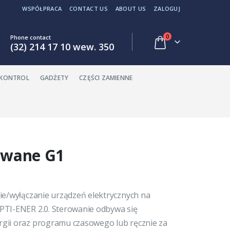
WSPÓŁPRACA
CONTACT US
ABOUT US
ZALOGUJ
0
Phone contact
(32) 214 17 10 wew. 350
EKONTROL
GADŻETY
CZĘŚCI ZAMIENNE
rowane G1
ie/wyłączanie urządzeń elektrycznych na
PTI-ENER 2.0. Sterowanie odbywa się
gii oraz programu czasowego lub ręcznie za