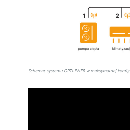
Schemat systemu OPTI-ENER w maksymalnej konfigu