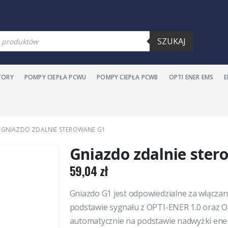
SZUKAJ
TORY
POMPY CIEPŁA PCWU
POMPY CIEPŁA PCWB
OPTI ENER EMS
GNIAZDO ZDALNIE STEROWANE G1
Gniazdo zdalnie ste
59,04
zł
Gniazdo G1 jest odpowiedzialne za włączan
podstawie sygnału z OPTI-ENER 1.0 oraz O
automatycznie na podstawie nadwyżki ener