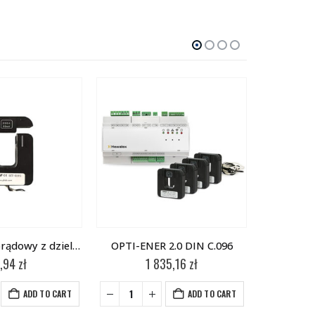
Przekładnik prądowy z dzielonym rdzeniem SCT019s
OPTI-ENER 2.0 DIN C.096
,94
zł
1 835,16
zł
ADD TO CART
ADD TO CART