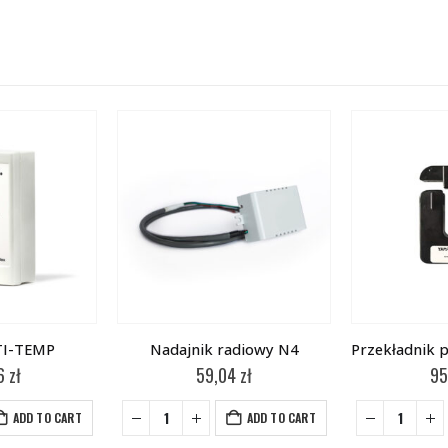
TI-TEMP
Nadajnik radiowy N4
46
zł
59,04
zł
95
ADD TO CART
ADD TO CART