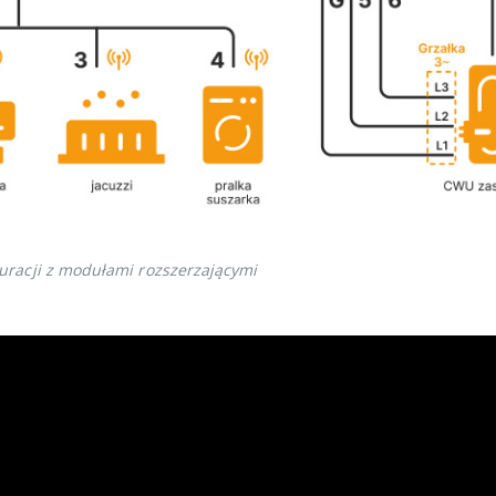
racji z modułami rozszerzającymi