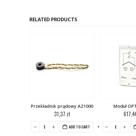
RELATED PRODUCTS
 H.034
Przekładnik prądowy AZ1000
Moduł OP
zł
31,37
zł
617,
-
+
-
+
DD TO CART
ADD TO CART