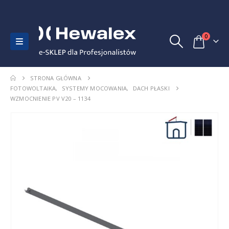
0
STRONA GŁÓWNA
FOTOWOLTAIKA
,
SYSTEMY MOCOWANIA
,
DACH PŁASKI
WZMOCNIENIE PV V20 – 1134