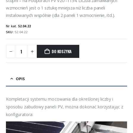
stopni – na Podporach PV V20 -1134. Liczba zamawianych
wzmocnień jest o 1 sztukę mniejsza niż liczba paneli
instalowanych wspólnie (dla 2 paneli 1 wzmocnienie, itd.).
Nr kat.
52.04.22
SKU:
52.04.22
DO KOSZYKA
OPIS
Kompletacji systemu mocowania dla określonej liczby i
sposobu zabudowy paneli PV, można dokonać korzystając z
konfiguratora: