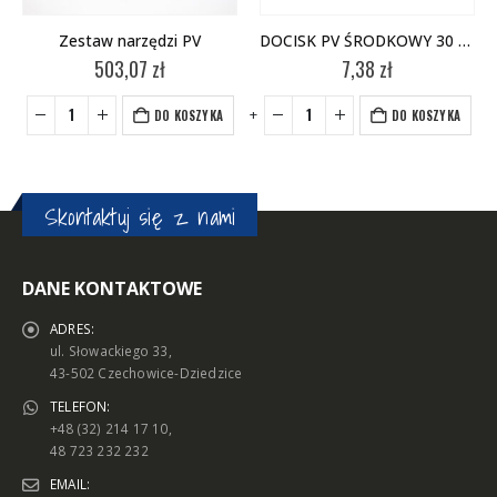
Zestaw narzędzi PV
DOCISK PV ŚRODKOWY 30 CZARNY – KPL (2 SZT)
503,07
zł
7,38
zł
+
-
+
-
+
DO KOSZYKA
DO KOSZYKA
Skontaktuj się z nami
DANE KONTAKTOWE
ADRES:
ul. Słowackiego 33,
43-502 Czechowice-Dziedzice
TELEFON:
+48 (32) 214 17 10,
48 723 232 232
EMAIL: