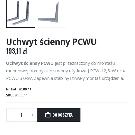
Uchwyt ścienny PCWU
193,11
zł
Uchwyt ścienny PCWU
jest przeznaczony do montażu
modułowej pompy ciepła wody użytkowej PCWU 2,5kW oraz
PCWU 3,0kW. Zapewnia stabilny i trwały montaż urządzenia.
Nr kat.
90.00.11
SKU:
90.00.11
DO KOSZYKA