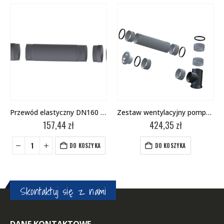
Przewód elastyczny DN160 dł. 5m
Zestaw wentylacyjny pompy ciepła
157,44
zł
424,35
zł
DO KOSZYKA
DO KOSZYKA
Skontaktuj się z nami
DANE KONTAKTOWE