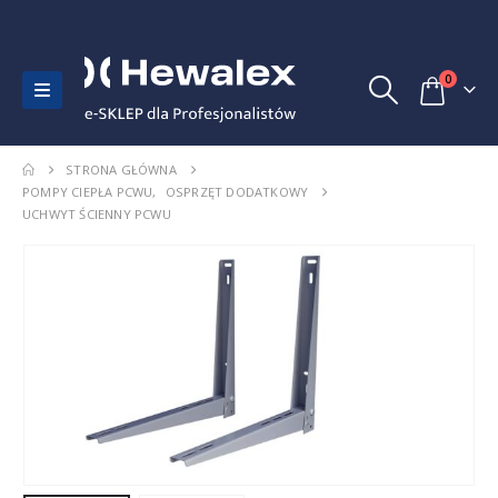
0
STRONA GŁÓWNA
POMPY CIEPŁA PCWU
,
OSPRZĘT DODATKOWY
UCHWYT ŚCIENNY PCWU