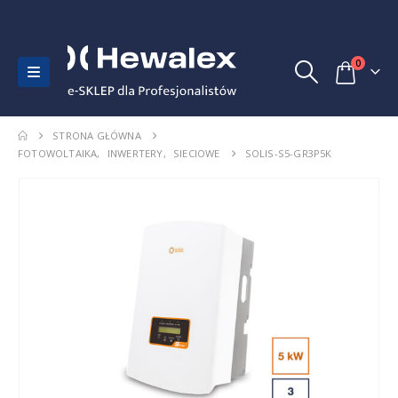
0
STRONA GŁÓWNA
FOTOWOLTAIKA
,
INWERTERY
,
SIECIOWE
SOLIS-S5-GR3P5K