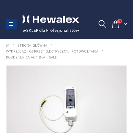
0
STRONA GŁÓWNA
WYPRZEDAŻ
,
OSPRZĘT ELEKTRYCZNY
,
FOTOWOLTAIKA
ROZDZIELNICA AC 1 B6A – SALE