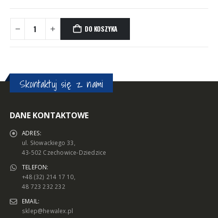
DO KOSZYKA
Skontaktuj się z nami
DANE KONTAKTOWE
ADRES:
ul. Słowackiego 33,
43-502 Czechowice-Dziedzice
TELEFON:
+48 (32) 214 17 10,
48 723 232 232
EMAIL:
sklep@hewalex.pl