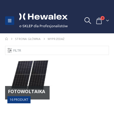
0
STRONA GŁÓWNA
WYPRZEDAŻ
FILTR
FOTOWOLTAIKA
16
PRODUKT