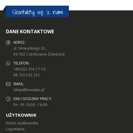
Skontaktuj się z nami
DANE KONTAKTOWE
ADRES:
ul. Słowackiego 33,
43-502 Czechowice-Dziedzice
TELEFON:
+48 (32) 214 17 10,
48 723 232 232
EMAIL:
sklep@hewalex.pl
DNI I GODZINY PRACY:
Pn - Pt / 8:00 - 16:00
UŻYTKOWNIK
Konto użytkownika
Logowanie