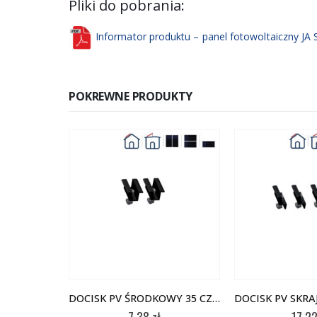
Pliki do pobrania:
Informator produktu – panel fotowoltaiczny J
POKREWNE PRODUKTY
DOCISK PV ŚRODKOWY 35 CZARNY – KPL (2 SZT)
7,38
zł
17,2