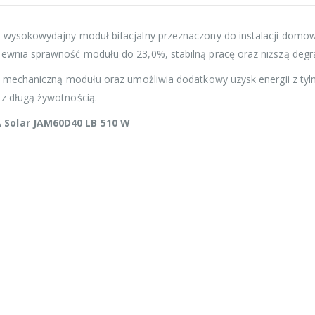
 wysokowydajny moduł bifacjalny przeznaczony do instalacji domow
ewnia sprawność modułu do 23,0%, stabilną pracę oraz niższą degr
ć mechaniczną modułu oraz umożliwia dodatkowy uzysk energii z tyln
z długą żywotnością.
A Solar JAM60D40 LB 510 W