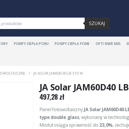
warka
SZUKAJ
ów
TORY
POMPY CIEPŁA PCWU
POMPY CIEPŁA PCWB
OPTI ENER EMS
TOWOLTAICZNE
JA SOLAR JAM60D40 LB 510 W
JA Solar JAM60D40 L
497,28
zł
Panel fotowoltaiczny
JA Solar JAM60D40 L
type double glass
, wykonany w technolog
Moduł osiąga sprawność do
23,0%
, cechu