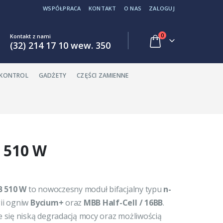
WSPÓŁPRACA
KONTAKT
O NAS
ZALOGUJ
0
Kontakt z nami
(32) 214 17 10 wew. 350
EKONTROL
GADŻETY
CZĘŚCI ZAMIENNE
B 510 W
B 510 W
to nowoczesny moduł bifacjalny typu
n-
ii ogniw
Bycium+
oraz
MBB Half-Cell / 16BB
.
je się niską degradacją mocy oraz możliwością