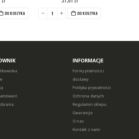
DO KOSZYKA
DO KOSZYKA
OWNIK
INFORMACJE
ytkownika
Formy płatności i
ie
dostawy
ja
Polityka prywatności
 zamówień
Ochrona danych
pobrania
Regulamin sklepu
Gwarancje
O nas
Kontakt z nami