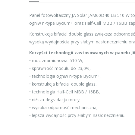
Panel fotowoltaiczny JA Solar JAM60D40 LB 510 W to
ogniw n-type Bycium+ oraz Half-Cell MBB / 16BB zap
Konstrukcja bifacial double glass zwiększa odpornoś
wysoką wydajnością przy słabym nasłonecznieniu ora
Korzyści technologii zastosowanych w panelu J
• moc znamionowa: 510 W,
• sprawność modułu do 23,0%,
• technologia ogniw n-type Bycium+,
• konstrukcja bifacial double glass,
• technologia Half-Cell MBB / 16BB,
• niższa degradacja mocy,
• wysoka odporność mechaniczna,
• lepsza wydajność przy słabym nasłonecznieniu.