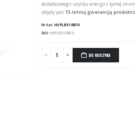
dodatkowego uzysku energii z tylnej strony 
objęty jest
15-letnią gwarancją produkt
Nr kat.
HVPLB510BF0
SKU:
HVPLB510BF0
DO KOSZYKA