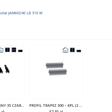
A Solar JAM60D40 LB 510 W
DOCISK PV SKRAJNY 35 CZARNY – KPL (4 SZT)
PROFIL TRAPEZ 300 – KPL (2 SZT)
2
zł
57,81
zł