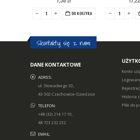
DO KOSZYKA
Skontaktuj się z nami
UŻYTK
DANE KONTAKTOWE
Konto uż
ADRES:
Logowan
ul. Słowackiego 33,
Rejestrac
43-502 Czechowice-Dziedzice
Historia
Pliki do 
TELEFON:
+48 (32) 214 17 10,
48 723 232 232
EMAIL: