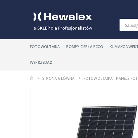
Wyszuki
produkt
FOTOWOLTAIKA
POMPY CIEPŁA PCCO
KLIMAKONWEK
WYPRZEDAŻ
STRONA GŁÓWNA
FOTOWOLTAIKA
,
PANELE FO