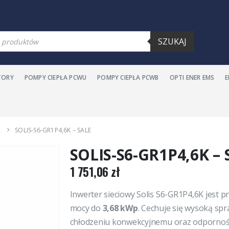
warka
SZUKAJ
ów
TORY
POMPY CIEPŁA PCWU
POMPY CIEPŁA PCWB
OPTI ENER EMS
A
SOLIS-S6-GR1P4,6K – SALE
SOLIS-S6-GR1P4,6K – 
1 751,06
zł
Inwerter sieciowy Solis S6-GR1P4,6K jest pr
mocy do
3,68
kWp
. Cechuje się wysoką spr
chłodzeniu konwekcyjnemu oraz odporności