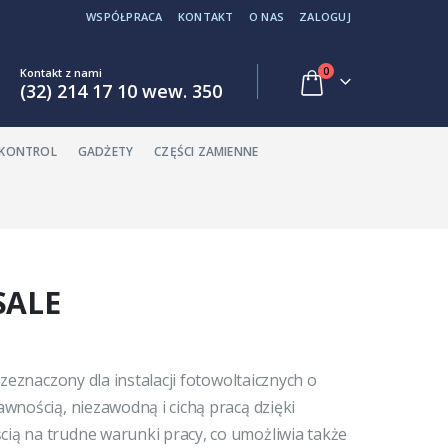
WSPÓŁPRACA
KONTAKT
O NAS
ZALOGUJ
0
Kontakt z nami
(32) 214 17 10 wew. 350
EKONTROL
GADŻETY
CZĘŚCI ZAMIENNE
SALE
zeznaczony dla instalacji fotowoltaicznych o
awnością, niezawodną i cichą pracą dzięki
ą na trudne warunki pracy, co umożliwia także