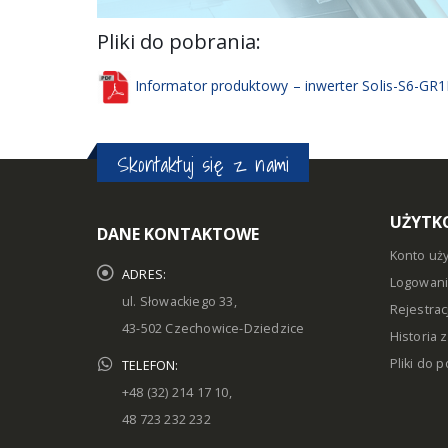
Pliki do pobrania:
Informator produktowy – inwerter Solis-S6-GR
Skontaktuj się z nami
UŻYTK
DANE KONTAKTOWE
Konto uż
ADRES:
Logowan
ul. Słowackiego 33,
Rejestrac
43-502 Czechowice-Dziedzice
Historia
Pliki do 
TELEFON:
+48 (32) 214 17 10,
48 723 232 232