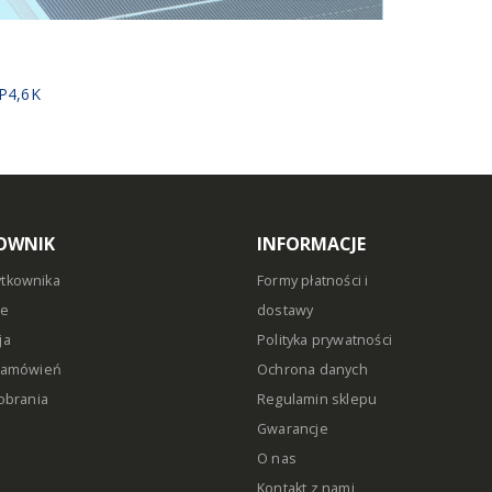
1P4,6K
OWNIK
INFORMACJE
ytkownika
Formy płatności i
ie
dostawy
ja
Polityka prywatności
 zamówień
Ochrona danych
pobrania
Regulamin sklepu
Gwarancje
O nas
Kontakt z nami