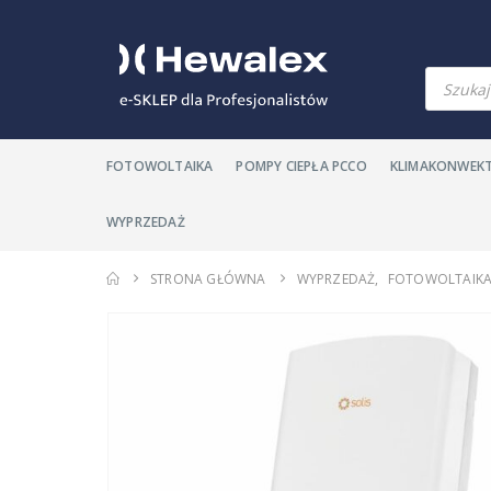
Wyszuki
produkt
FOTOWOLTAIKA
POMPY CIEPŁA PCCO
KLIMAKONWEK
WYPRZEDAŻ
STRONA GŁÓWNA
WYPRZEDAŻ
,
FOTOWOLTAIK