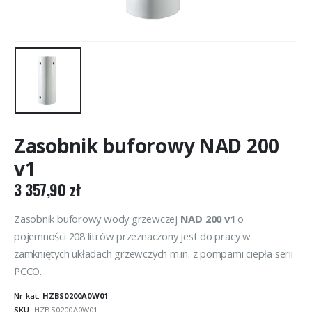
Zasobnik buforowy NAD 200
v1
3 357,90
zł
Zasobnik buforowy wody grzewczej
NAD 200 v1
o
pojemności 208 litrów przeznaczony jest do pracy w
zamkniętych układach grzewczych m.in. z pompami ciepła serii
PCCO.
Nr kat.
HZBS0200A0W01
SKU:
HZBS0200A0W01