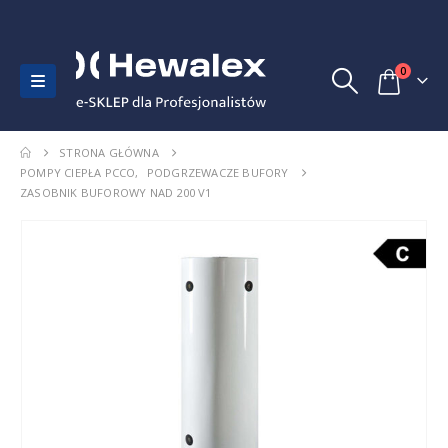
0
STRONA GŁÓWNA
POMPY CIEPŁA PCCO
,
PODGRZEWACZE BUFORY
ZASOBNIK BUFOROWY NAD 200 V1