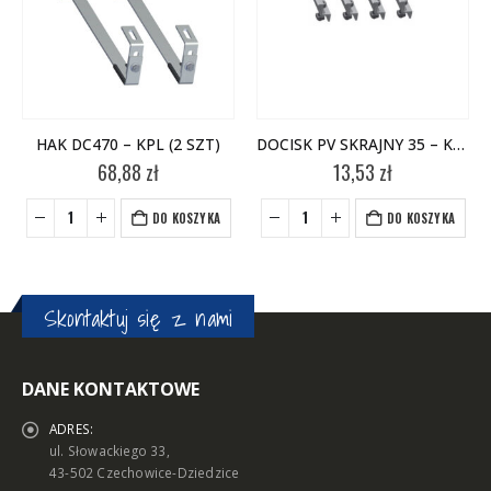
HAK DC470 – KPL (2 SZT)
DOCISK PV SKRAJNY 35 – KPL (4 SZT)
68,88
zł
13,53
zł
DO KOSZYKA
DO KOSZYKA
Skontaktuj się z nami
DANE KONTAKTOWE
ADRES:
ul. Słowackiego 33,
43-502 Czechowice-Dziedzice