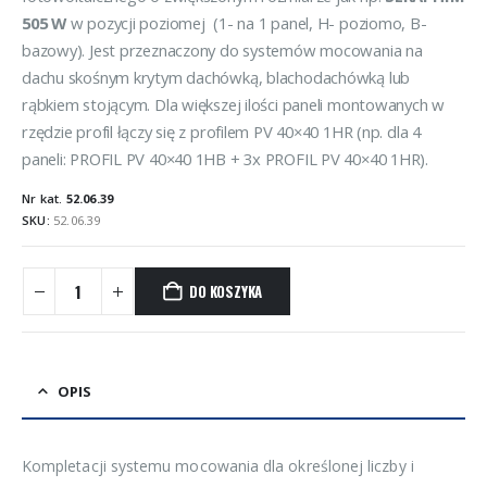
505 W
w pozycji poziomej (1- na 1 panel, H- poziomo, B-
bazowy). Jest przeznaczony do systemów mocowania na
dachu skośnym krytym dachówką, blachodachówką lub
rąbkiem stojącym. Dla większej ilości paneli montowanych w
rzędzie profil łączy się z profilem PV 40×40 1HR (np. dla 4
paneli: PROFIL PV 40×40 1HB + 3x PROFIL PV 40×40 1HR).
Nr kat.
52.06.39
SKU:
52.06.39
DO KOSZYKA
OPIS
Kompletacji systemu mocowania dla określonej liczby i