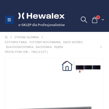
0
STRONA GŁÓWNA
FOTOWOLTAIKA
,
SYSTEMY MOCOWANIA
,
DACH SKOŚNY
,
BLACHODACHÓWKA
,
DACHÓWKA
,
RĄBEK
PROFIL PV44 1HB – 1962 (2 SZT.)