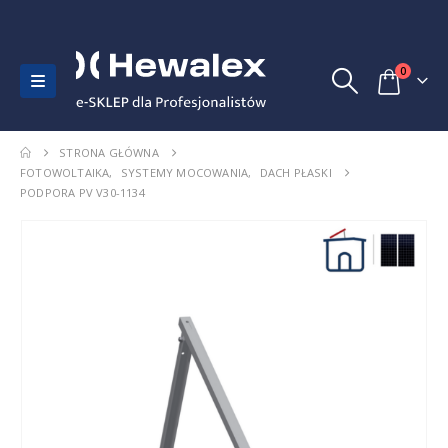
0
STRONA GŁÓWNA
FOTOWOLTAIKA
,
SYSTEMY MOCOWANIA
,
DACH PŁASKI
PODPORA PV V30-1134