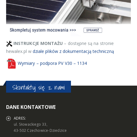
INSTRUKCJE MONTAŻU
– dostępne są na stronie
hewalex.pl w
dziale plików z dokumentacją techniczną
Wymiary – podpora PV V30 – 1134
Skontaktuj się z nami
DANE KONTAKTOWE
ADRES:
ul. Słowackiego 33,
43-502 Czechowice-Dziedzice