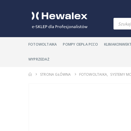
Wyszuki
produkt
FOTOWOLTAIKA
POMPY CIEPŁA PCCO
KLIMAKONWEK
WYPRZEDAŻ
STRONA GŁÓWNA
FOTOWOLTAIKA
,
SYSTEMY M