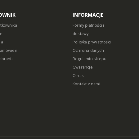
OWNIK
INFORMACJE
ytkownika
Formy płatności i
ie
dostawy
ja
Polityka prywatności
 zamówień
Ochrona danych
pobrania
Regulamin sklepu
Gwarancje
O nas
Kontakt z nami