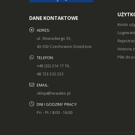
UŻYTK
DANE KONTAKTOWE
Konto uż
ADRES:
Logowan
ul. Słowackiego 33,
Rejestrac
43-502 Czechowice-Dziedzice
Historia
Pliki do 
TELEFON:
+48 (32) 214 17 10,
48 723 232 232
EMAIL:
sklep@hewalex.pl
DNI I GODZINY PRACY:
Pn - Pt / 8:00 - 16:00