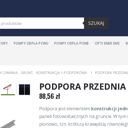
warka
SZUKAJ
ów
TORY
POMPY CIEPŁA PCWU
POMPY CIEPŁA PCWB
OPTI ENER EMS
OCOWANIA
,
GRUNT
,
KONSTRUKCJA 1-PODPOROWA
PODPORA PRZEDNI
PODPORA PRZEDNIA 
88,56
zł
Podpora jest elementem
konstrukcji jed
paneli fotowoltaicznych na gruncie. W tym 
pionowo, tzn. krótszą krawędzią równolegl