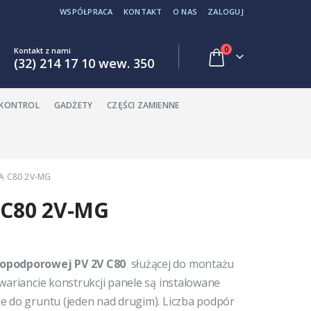
WSPÓŁPRACA
KONTAKT
O NAS
ZALOGUJ
0
Kontakt z nami
(32) 214 17 10 wew. 350
EKONTROL
GADŻETY
CZĘŚCI ZAMIENNE
A C80 2V-MG
C80 2V-MG
nopodporowej PV 2V C80
służącej do montażu
wariancie konstrukcji panele są instalowane
e do gruntu (jeden nad drugim). Liczba podpór