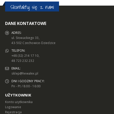
Skontaktuj się z nami
DANE KONTAKTOWE
ADRES:
ul. Słowackiego 33,
43-502 Czechowice-Dziedzice
TELEFON:
+48 (32) 214 17 10,
48 723 232 232
EMAIL:
sklep@hewalex.pl
DNI I GODZINY PRACY:
Pn - Pt / 8:00 - 16:00
UŻYTKOWNIK
Konto użytkownika
Logowanie
Rejestracja