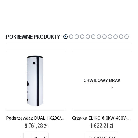
POKREWNE PRODUKTY
CHWILOWY BRAK
Podgrzewacz DUAL HX200/120 z izolacją
Grzałka ELIKO 6,0kW-400V-6/4″
9 761,28
zł
1 632,21
zł