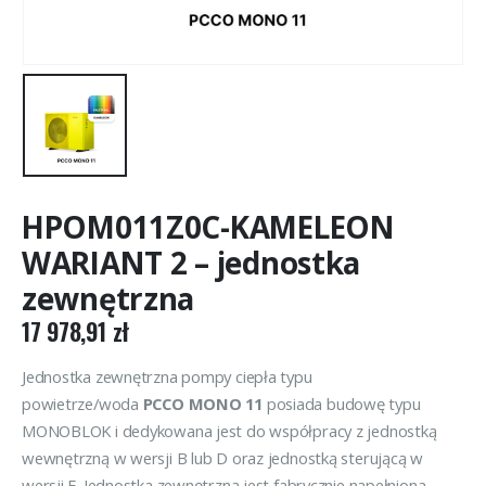
HPOM011Z0C-KAMELEON
WARIANT 2 – jednostka
zewnętrzna
17 978,91
zł
Jednostka zewnętrzna pompy ciepła typu
powietrze/woda
PCCO MONO 11
posiada budowę typu
MONOBLOK i dedykowana jest do współpracy z jednostką
wewnętrzną w wersji B lub D oraz jednostką sterującą w
wersji F. Jednostka zewnętrzna jest fabrycznie napełniona