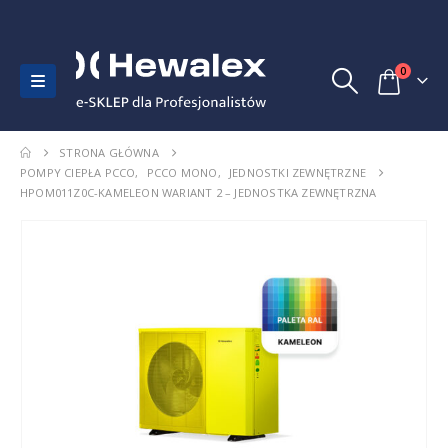
0
STRONA GŁÓWNA
POMPY CIEPŁA PCCO
,
PCCO MONO
,
JEDNOSTKI ZEWNĘTRZNE
HPOM011Z0C-KAMELEON WARIANT 2 – JEDNOSTKA ZEWNĘTRZNA