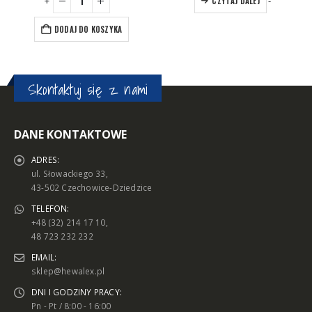
-
+
-
+
CZYTAJ DALEJ
DODAJ DO KOSZYKA
Skontaktuj się z nami
DANE KONTAKTOWE
ADRES:
ul. Słowackiego 33,
43-502 Czechowice-Dziedzice
TELEFON:
+48 (32) 214 17 10,
48 723 232 232
EMAIL:
sklep@hewalex.pl
DNI I GODZINY PRACY:
Pn - Pt / 8:00 - 16:00