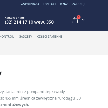
WSPÓŁPRACA
KONTAKT
O NAS
ZALOGUJ
0
Kontakt z nami
(32) 214 17 10 wew. 350
EKONTROL
GADŻETY
CZĘŚCI ZAMIENNE
y
zystania m.in. z pompami ciepła wody
i: 465 mm, średnica zewnętrzna rurociągu: 50
ac montażowych.