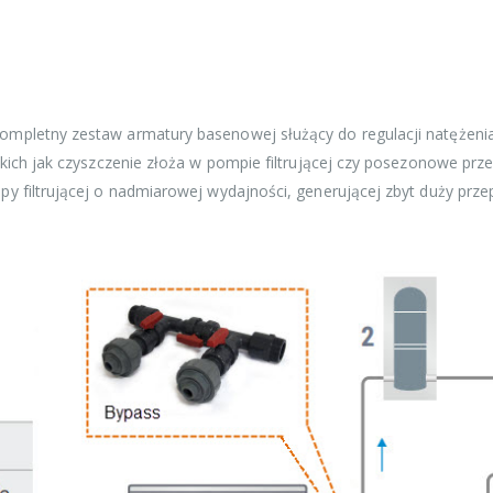
mpletny zestaw armatury basenowej służący do regulacji natężenia
kich jak czyszczenie złoża w pompie filtrującej czy posezonowe pr
y filtrującej o nadmiarowej wydajności, generującej zbyt duży pr