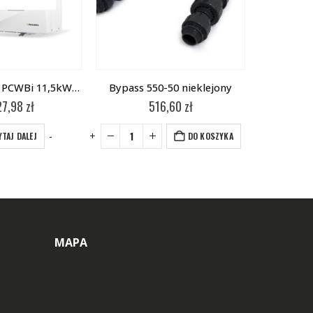
Pompa ciepła PCWBi 11,5kW-C
Bypass 550-50 nieklejony
27,98
zł
516,60
zł
-
+
-
+
YTAJ DALEJ
DO KOSZYKA
MAPA