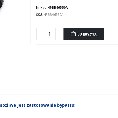
Nr kat.
HPBB46550A
SKU:
HPBB46550A
DO KOSZYKA
możliwe jest zastosowanie bypassu: