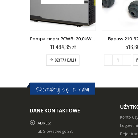
Moduł internetowy PCWB mWiFi-D1
Pompa ciepła PCWBi 20,0kW-B
Bypass 210-32
ł
11 494,35
zł
516,
-
+
LEJ
CZYTAJ DALEJ
Skontaktuj się z nami
UŻYTK
DANE KONTAKTOWE
Konto uż
ADRES:
Logowan
ul. Słowackiego 33,
Rejestrac