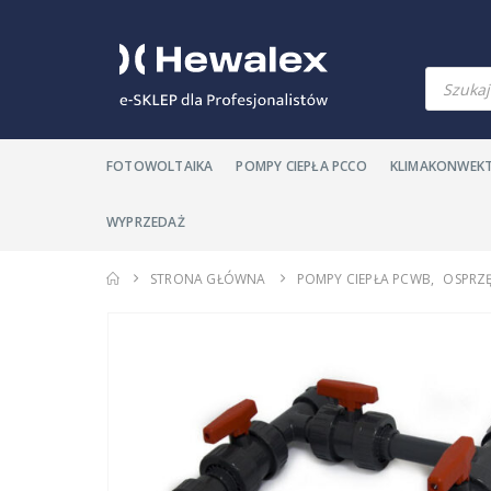
Wyszuki
produkt
FOTOWOLTAIKA
POMPY CIEPŁA PCCO
KLIMAKONWEK
WYPRZEDAŻ
STRONA GŁÓWNA
POMPY CIEPŁA PCWB
,
OSPRZ