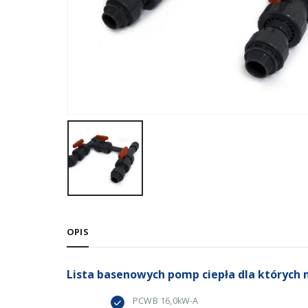
OPIS
Lista basenowych pomp ciepła dla których 
PCWB 16,0kW-A