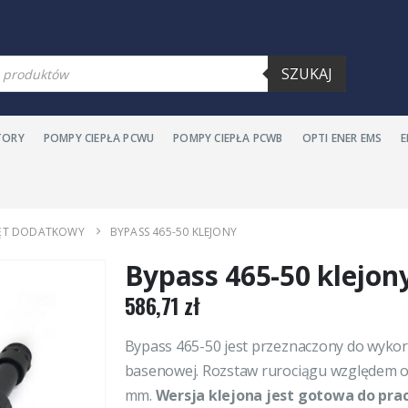
warka
SZUKAJ
ów
TORY
POMPY CIEPŁA PCWU
POMPY CIEPŁA PCWB
OPTI ENER EMS
ĘT DODATKOWY
BYPASS 465-50 KLEJONY
Bypass 465-50 klejon
586,71
zł
Bypass 465-50 jest przeznaczony do wykor
basenowej. Rozstaw rurociągu względem os
mm.
Wersja klejona jest gotowa do pr