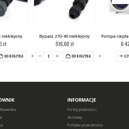
 nieklejony
Bypass 270-40 nieklejony
60
zł
516,60
zł
6 4
-
+
-
+
DO KOSZYKA
DO KOSZYKA
CZ
OWNIK
INFORMACJE
ytkownika
Formy płatności i
ie
dostawy
ja
Polityka prywatności