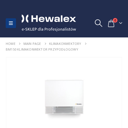
0
HOME
MAIN PAGE
KLIMAKONWEKTORY
BM150 KLIMAKONWEKTOR PRZYPODŁOGOWY