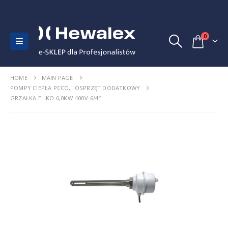
0
HOME
MAIN PAGE
POMPY CIEPŁA PCCO
,
OSPRZĘT DODATKOWY
GRZAŁKA ELIKO 6,0KW-400V-6/4″