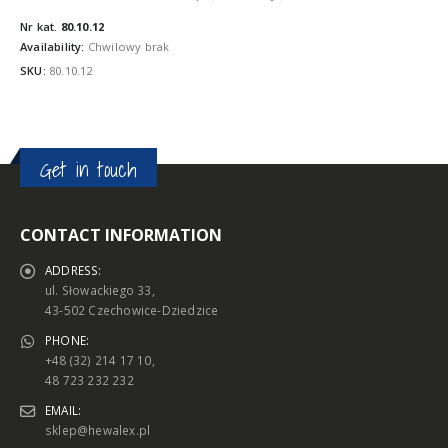
Nr kat.
80.10.12
Availability:
Chwilowy brak
SKU:
80.10.12
Get in touch
CONTACT INFORMATION
ADDRESS:
ul. Słowackiego 33,
43-502 Czechowice-Dziedzice
PHONE:
+48 (32) 214 17 10,
48 723 232 232
EMAIL:
sklep@hewalex.pl