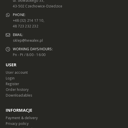
ul. Słowackiego 33,
43-502 Czechowice-Dziedzice
PHONE:
+48 (32) 214 17 10,
48 723 232 232
EMAIL:
sklep@hewalex.pl
WORKING DAYS/HOURS:
Pn - Pt / 8:00 - 16:00
USER
User account
Login
Register
Order history
Downloadables
INFORMACJE
Payment & delivery
Privacy policy