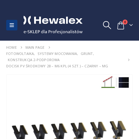
0
HOME
MAIN PAGE
FOTOWOLTAIKA
,
SYSTEMY MOCOWANIA
,
GRUNT
,
KONSTRUKCJA 2-PODPOROWA
DOCISK PV ŚRODKOWY 28 – M6 KPL (4 SZT.) – CZARNY – MG