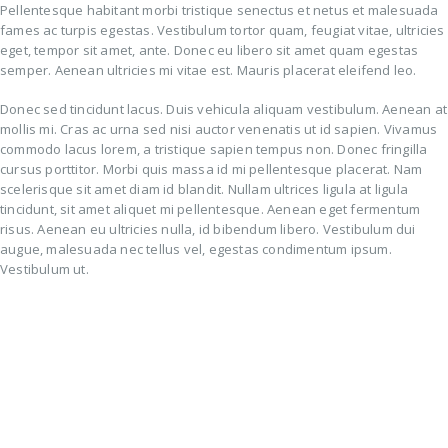
Pellentesque habitant morbi tristique senectus et netus et malesuada
fames ac turpis egestas. Vestibulum tortor quam, feugiat vitae, ultricies
eget, tempor sit amet, ante. Donec eu libero sit amet quam egestas
semper. Aenean ultricies mi vitae est. Mauris placerat eleifend leo.
Donec sed tincidunt lacus. Duis vehicula aliquam vestibulum. Aenean at
mollis mi. Cras ac urna sed nisi auctor venenatis ut id sapien. Vivamus
commodo lacus lorem, a tristique sapien tempus non. Donec fringilla
cursus porttitor. Morbi quis massa id mi pellentesque placerat. Nam
scelerisque sit amet diam id blandit. Nullam ultrices ligula at ligula
tincidunt, sit amet aliquet mi pellentesque. Aenean eget fermentum
risus. Aenean eu ultricies nulla, id bibendum libero. Vestibulum dui
augue, malesuada nec tellus vel, egestas condimentum ipsum.
Vestibulum ut.